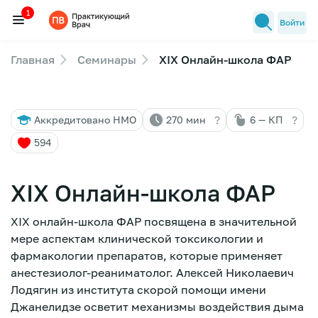
1
Войти
Главная
Семинары
XIX Онлайн-школа ФАР
Семинары
1
Новости медицины
?
?
Аккредитовано НМО
270 мин
6 — КП
Лекторы
594
FAQ
XIX Онлайн-школа ФАР
XIX онлайн-школа ФАР посвящена в значительной
мере аспектам клинической токсикологии и
фармакологии препаратов, которые применяет
анестезиолог-реаниматолог. Алексей Николаевич
Лодягин из института скорой помощи имени
Джанелидзе осветит механизмы воздействия дыма