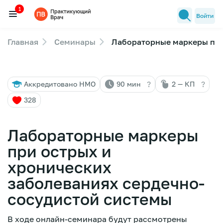
1
Войти
Главная
Семинары
Лабораторные маркеры при
Семинары
1
Новости медицины
?
?
Аккредитовано НМО
90 мин
2 — КП
Лекторы
328
FAQ
Лабораторные маркеры
при острых и
хронических
заболеваниях сердечно-
сосудистой системы
В ходе онлайн-семинара будут рассмотрены