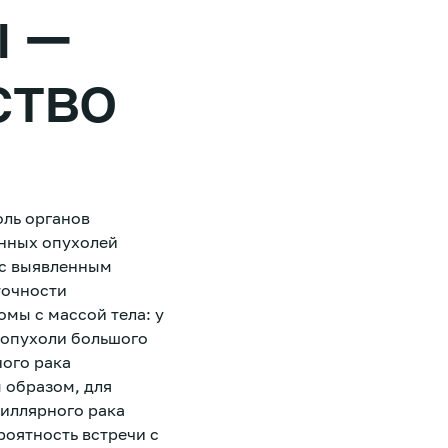
 —
ство
оль органов
енных опухолей
 с выявленным
точности
мы с массой тела: у
 опухоли большого
ного рака
 образом, для
пиллярного рака
роятность встречи с