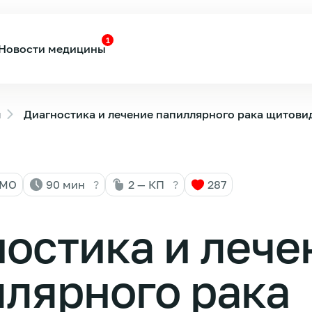
1
Новости медицины
ы
Диагностика и лечение папиллярного рака щитови
НМО
90 мин
?
2 — КП
?
287
остика и лече
лярного рака