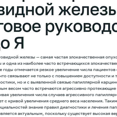
видной железы
говое руковод
до Я
овидной железы — самая частая злокачественная опух
 и одна из наиболее часто встречающихся злокачеств
ие годы отмечается резкое увеличение числа пациентов
что связывают не только с повышением доступности и 
остики, но и с выявленной связью папиллярной карцино
ным весом часто встречаются агрессивно протекающие
ивая увеличения числа случаев агрессивного папилляр
т с кривой увеличения среднего веса населения. Таким
ециальностей знание правил диагностики и лечения па
вляется актуальным, поскольку существует высокая ве