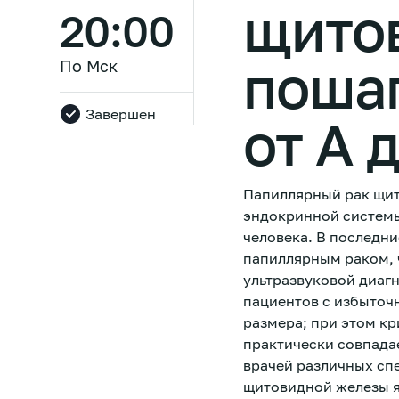
щито
20:00
поша
По Мск
Завершен
от А 
Папиллярный рак щит
эндокринной системы
человека. В последн
папиллярным раком, 
ультразвуковой диагн
пациентов с избыточ
размера; при этом кр
практически совпадае
врачей различных сп
щитовидной железы я