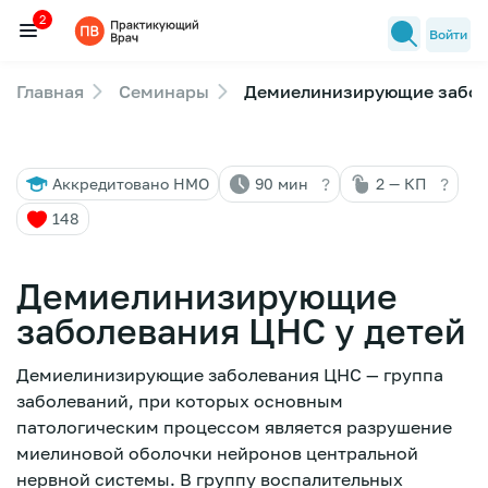
2
Войти
Главная
Семинары
Демиелинизирующие забол
Семинары
2
Новости медицины
?
?
Аккредитовано НМО
90 мин
2 — КП
Лекторы
148
FAQ
Демиелинизирующие
заболевания ЦНС у детей
Демиелинизирующие заболевания ЦНС — группа
заболеваний, при которых основным
патологическим процессом является разрушение
миелиновой оболочки нейронов центральной
нервной системы. В группу воспалительных