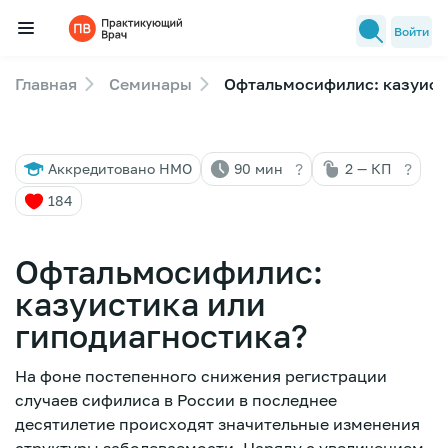
Войти
Главная
Семинары
Офтальмосифилис: казуист
Семинары
Новости медицины
?
?
Аккредитовано НМО
90 мин
2 — КП
Лекторы
184
FAQ
Офтальмосифилис:
казуистика или
гиподиагностика?
На фоне постепенного снижения регистрации
случаев сифилиса в России в последнее
десятилетие происходят значительные изменения