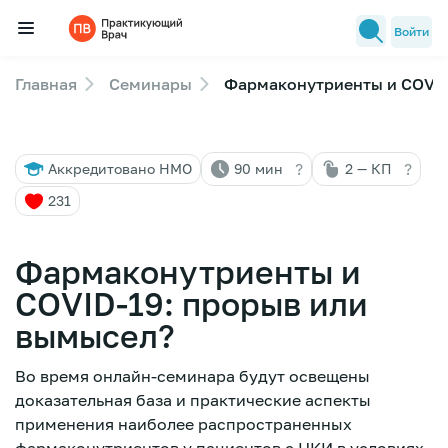
Войти
Главная
Семинары
Фармаконутриенты и COVID
Семинары
Новости медицины
?
?
Аккредитовано НМО
90 мин
2 — КП
Лекторы
231
FAQ
Фармаконутриенты и
COVID-19: прорыв или
вымысел?
Во время онлайн-семинара будут освещены
доказательная база и практические аспекты
применения наиболее распространенных