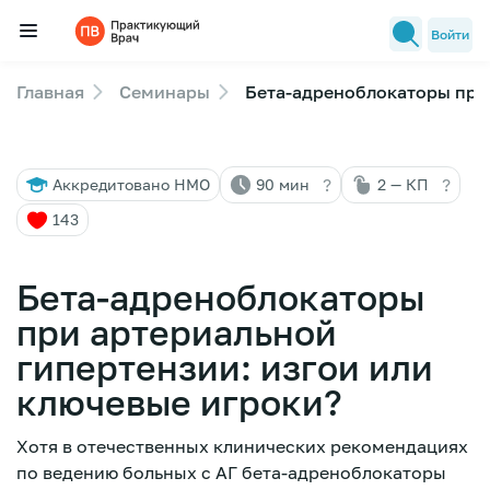
Войти
Главная
Семинары
Бета-адреноблокаторы при 
Семинары
Новости медицины
?
?
Аккредитовано НМО
90 мин
2 — КП
Лекторы
143
FAQ
Бета-адреноблокаторы
при артериальной
гипертензии: изгои или
ключевые игроки?
Хотя в отечественных клинических рекомендациях
по ведению больных с АГ бета-адреноблокаторы