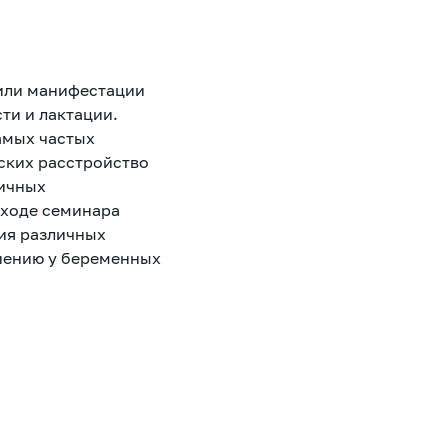
 или манифестации
ти и лактации.
амых частых
ских расстройство
личных
 ходе семинара
ия различных
нению у беременных