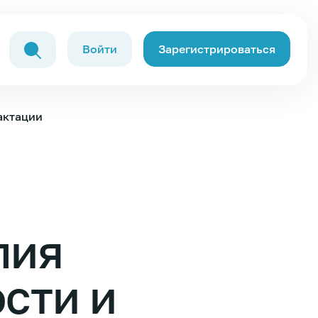
Войти
Зарегистрироваться
актации
пия
сти и