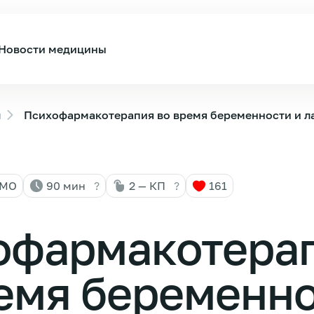
Новости медицины
ы
Психофармакотерапия во время беременности и л
НМО
90 мин
?
2 — КП
?
161
офармакотера
емя беременно