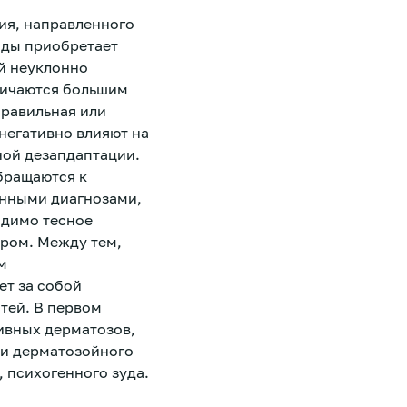
ия, направленного
оды приобретает
ей неуклонно
личаются большим
правильная или
негативно влияют на
ной дезапдаптации.
бращаются к
енными диагнозами,
одимо тесное
ром. Между тем,
м
ет за собой
тей. В первом
ивных дерматозов,
ии дерматозойного
 психогенного зуда.