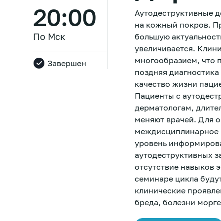
20:00
Аутодеструктивные д
на кожный покров. П
По Мск
большую актуальност
увеличивается. Клин
многообразием, что 
Завершен
поздняя диагностика
качество жизни пацие
Пациенты с аутодест
дерматологам, длите
меняют врачей. Для 
междисциплинарное 
уровень информирова
аутодеструктивных за
отсутствие навыков 
семинаре цикла буду
клинические проявле
бреда, болезни морг