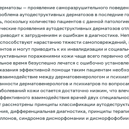
ерматозы — проявление саморазрушительного поведен
роблема аутодеструктивных дерматозов в последние г
ь, поскольку количество пациентов с данной патологи
ические проявления аутодеструктивных дерматозов от
приводит к затруднениям и ошибкам в диагностике. Не
 способствуют нарастанию тяжести самоповреждений, 
нтов и могут приводить к их инвалидизации и социаль
руктивными поражениями кожи чаще всего первично о
льное время безуспешно лечатся с ошибочно установл
оказания эффективной помощи таким пациентам необх
взаимодействие между дерматовенерологом и психиат
нности дерматовенерологов и психиатров по вопроса
болеваний кожи остается достаточно низким, что влеч
эффективного взаимодействия врачей двух специальнос
т рассмотрены принципы классификации аутодеструкт
ния, дифференциальная диагностика, принципы терап
еллонов, синдромов дисморфомании и дисморфофобии,