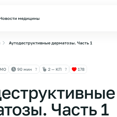
Новости медицины
ы
Аутодеструктивные дерматозы. Часть 1
НМО
90 мин
?
2 — КП
?
178
деструктивные
тозы. Часть 1