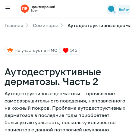
Войти
Главная
Семинары
Аутодеструктивные дермато
Семинары
Новости медицины
Не участвует в НМО
145
Лекторы
FAQ
Аутодеструктивные
дерматозы. Часть 2
Аутодеструктивные дерматозы — проявление
саморазрушительного поведения, направленного
на кожный покров. Проблема аутодеструктивных
дерматозов в последние годы приобретает
большую актуальность, поскольку количество
пациентов с данной патологией неуклонно