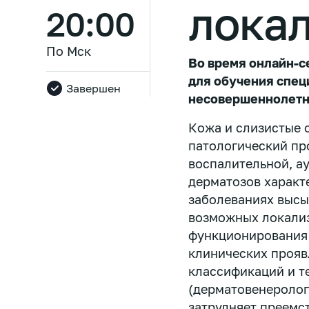
локал
20:00
По Мск
Во время онлайн-с
для обучения спец
Завершен
несовершеннолетн
Кожа и слизистые 
патологический пр
воспалительной, а
дерматозов характ
заболеваниях высы
возможных локализ
функционирования
клинических прояв
классификаций и т
(дерматовенеролог
затрудняет преемс