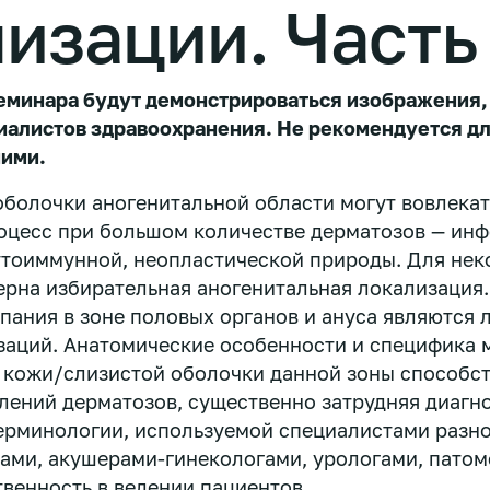
изации. Часть
еминара будут демонстрироваться изображения
иалистов здравоохранения. Не рекомендуется д
ими.
оболочки аногенитальной области могут вовлекат
оцесс при большом количестве дерматозов — ин
утоиммунной, неопластической природы. Для нек
ерна избирательная аногенитальная локализация.
пания в зоне половых органов и ануса являются 
аций. Анатомические особенности и специфика 
 кожи/слизистой оболочки данной зоны способс
лений дерматозов, существенно затрудняя диагно
ерминологии, используемой специалистами разн
ами, акушерами-гинекологами, урологами, патом
твенность в ведении пациентов.