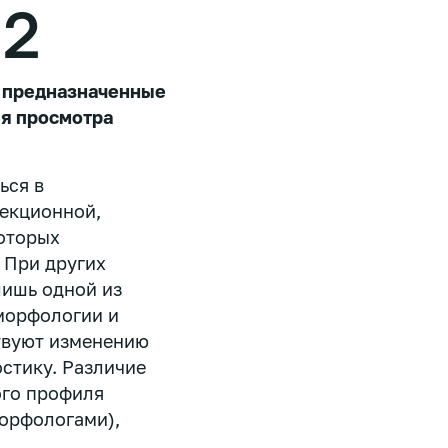
 2
, предназначенные
ля просмотра
ься в
фекционной,
оторых
 При других
лишь одной из
морфологии и
твуют изменению
стику. Различие
ого профиля
орфологами),