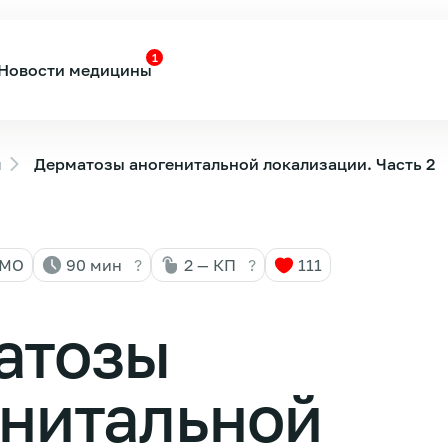
1
Новости медицины
ы
Дерматозы аногенитальной локализации. Часть 2
НМО
90 мин
?
2 — КП
?
111
атозы
енитальной