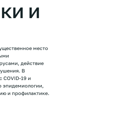
ки и
существенное место
ными
русами, действие
рушения. В
с COVID-19 и
о эпидемиологии,
нию и профилактике.