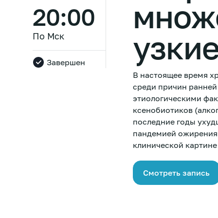
множ
20:00
узки
По Мск
Завершен
В настоящее время х
среди причин ранней
этиологическими фак
ксенобиотиков (алко
последние годы ухуд
пандемией ожирения.
клинической картине
Смотреть запись