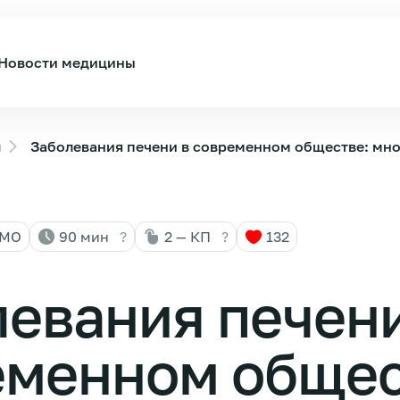
Новости медицины
ы
Заболевания печени в современном обществе: мн
НМО
90 мин
?
2 — КП
?
132
евания печени
еменном общес