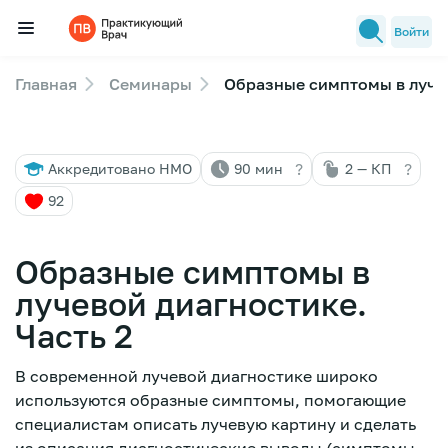
Войти
Главная
Семинары
Образные симптомы в лучев
Семинары
Новости медицины
?
?
Аккредитовано НМО
90 мин
2 — КП
Лекторы
92
FAQ
Образные симптомы в
лучевой диагностике.
Часть 2
В современной лучевой диагностике широко
используются образные симптомы, помогающие
специалистам описать лучевую картину и сделать