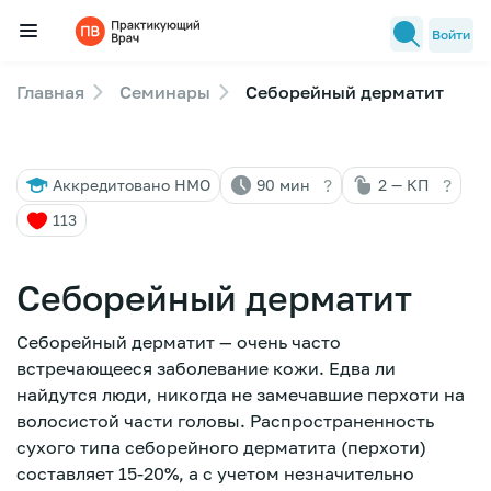
Войти
Главная
Семинары
Себорейный дерматит
Семинары
Новости медицины
?
?
Аккредитовано НМО
90 мин
2 — КП
Лекторы
113
FAQ
Себорейный дерматит
Себорейный дерматит — очень часто
встречающееся заболевание кожи. Едва ли
найдутся люди, никогда не замечавшие перхоти на
волосистой части головы. Распространенность
сухого типа себорейного дерматита (перхоти)
составляет 15-20%, а с учетом незначительно