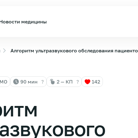
Новости медицины
ы
Алгоритм ультразвукового обследования пациент
НМО
90 мин
?
2 — КП
?
142
ритм
азвукового