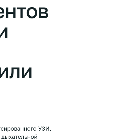
ентов
и
или
усированного УЗИ,
 дыхательной