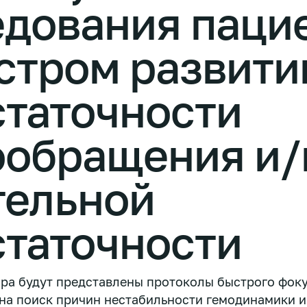
едования паци
стром развити
статочности
ообращения и/
тельной
статочности
ра будут представлены протоколы быстрого фок
на поиск причин нестабильности гемодинамики и