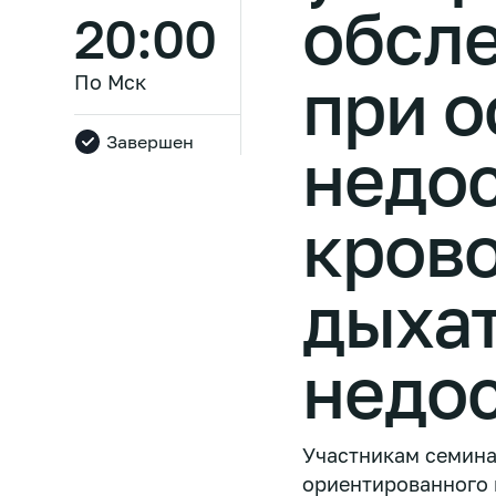
обсл
20:00
при о
По Мск
Завершен
недо
кров
дыха
недо
Участникам семина
ориентированного 