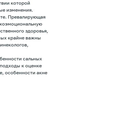
твии которой
ые изменения.
сте. Превалирующая
сихоэмоциональную
ственного здоровья,
ных крайне важны
гинекологов,
обенности сальных
 подходы к оценке
е, особенности акне