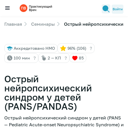
Войти
Главная
Семинары
Острый нейропсихический 
Семинары
Новости медицины
?
Аккредитовано НМО
96% (106)
Лекторы
?
?
100 мин
2 — КП
85
FAQ
Острый
нейропсихический
синдром у детей
(PANS/PANDAS)
Острый нейропсихический синдром у детей (PANS
— Pediatric Acute-onset Neuropsychiatric Syndrome) и