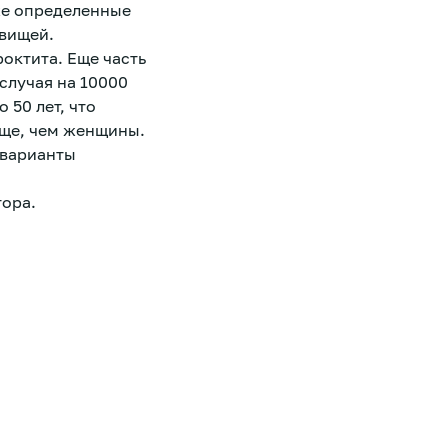
же определенные
свищей.
октита. Еще часть
 случая на 10000
 50 лет, что
аще, чем женщины.
 варианты
тора.