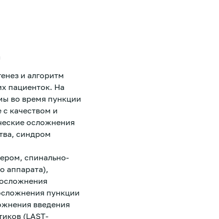
1
енез и алгоритм
их пациенток. На
мы во время пункции
 с качеством и
ческие осложнения
тва, синдром
тером, спинально-
о аппарата),
 осложнения
 осложнения пункции
ложнения введения
тиков (LAST-