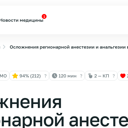
1
Новости медицины
ы
Осложнения регионарной анестезии и анальгезии в
НМО
94% (212)
?
120 мин
?
2 — КП
?
жнения
нарной анесте