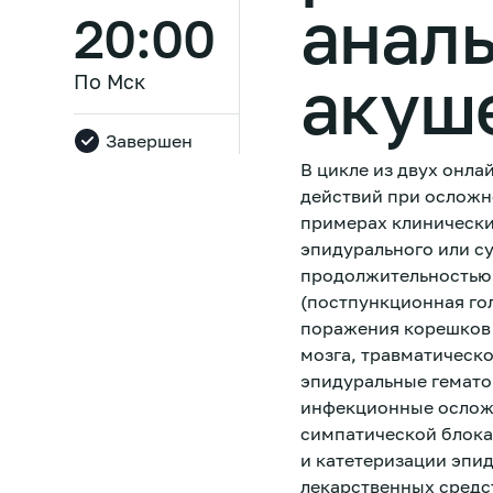
аналь
20:00
акуше
По Мск
Завершен
В цикле из двух онл
действий при осложн
примерах клинически
эпидурального или с
продолжительностью 
(постпункционная го
поражения корешков 
мозга, травматическ
эпидуральные гематом
инфекционные осложн
симпатической блока
и катетеризации эпи
лекарственных средст