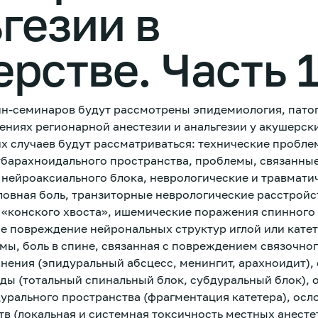
гезии в
рстве. Часть 
айн-семинаров будут рассмотрены эпидемиология, патог
ениях регионарной анестезии и анальгезии у акушерск
х случаев будут рассматриваться: технические пробле
убарахноидального пространства, проблемы, связанные
нейроаксиального блока, неврологические и травмати
ловная боль, транзиторные неврологические расстройс
«конского хвоста», ишемические поражения спинного
ое повреждение нейрональных структур иглой или кате
ы, боль в спине, связанная с повреждением связочног
ения (эпидуральный абсцесс, менингит, арахноидит),
ды (тотальный спинальный блок, субдуральный блок),
дурального пространства (фрагментация катетера), ос
в (локальная и системная токсичность местных анесте