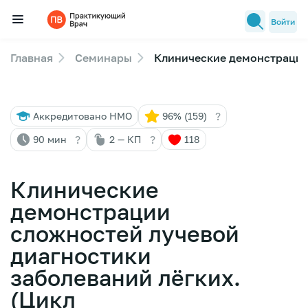
Войти
Главная
Семинары
Клинические демонстрации 
Семинары
Новости медицины
?
Аккредитовано НМО
96% (159)
Лекторы
?
?
90 мин
2 — КП
118
FAQ
Клинические
демонстрации
сложностей лучевой
диагностики
заболеваний лёгких.
(Цикл