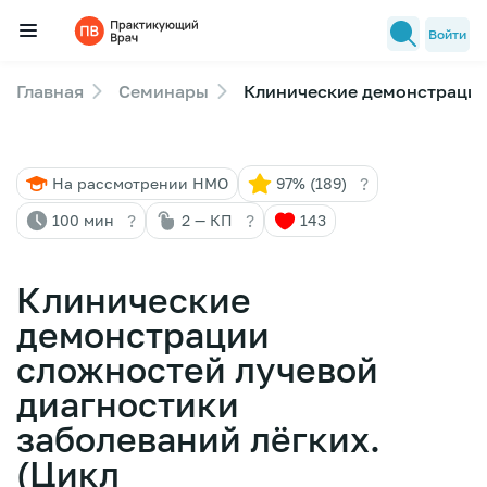
Войти
Главная
Семинары
Клинические демонстрации 
Семинары
Новости медицины
?
На рассмотрении НМО
97% (189)
Лекторы
?
?
100 мин
2 — КП
143
FAQ
Клинические
демонстрации
сложностей лучевой
диагностики
заболеваний лёгких.
(Цикл