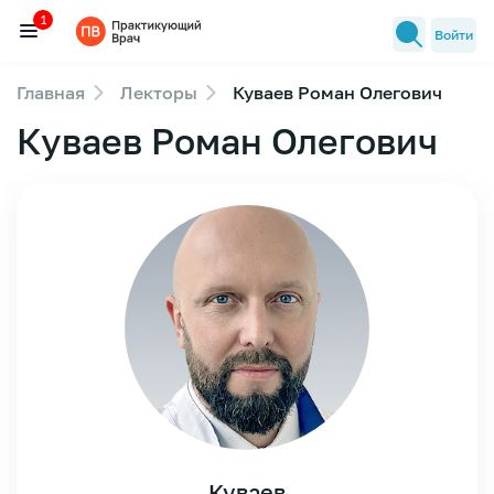
1
Войти
Главная
Лекторы
Куваев Роман Олегович
Семинары
Куваев Роман Олегович
1
Новости медицины
Лекторы
FAQ
Куваев