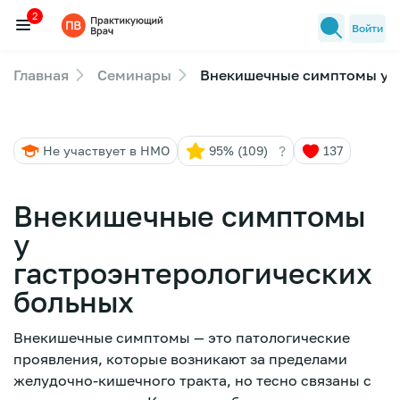
2
Войти
Главная
Семинары
Внекишечные симптомы у г
Семинары
2
Новости медицины
?
Не участвует в НМО
95% (109)
137
Лекторы
FAQ
Внекишечные симптомы
у
гастроэнтерологических
больных
Внекишечные симптомы — это патологические
проявления, которые возникают за пределами
желудочно-кишечного тракта, но тесно связаны с