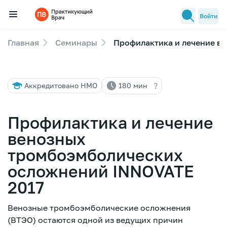
Войти
Главная
Семинары
Профилактика и лечение в
Семинары
Новости медицины
?
Аккредитовано НМО
180 мин
Лекторы
FAQ
Профилактика и лечение
венозных
тромбоэмболических
осложнений INNOVATE
2017
Венозные тромбоэмболические осложнения
(ВТЭО) остаются одной из ведущих причин