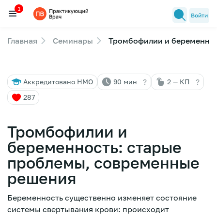
1
Войти
Главная
Семинары
Тромбофилии и беременнос
Семинары
1
Новости медицины
?
?
Аккредитовано НМО
90 мин
2 — КП
Лекторы
287
FAQ
Тромбофилии и
беременность: старые
проблемы, современные
решения
Беременность существенно изменяет состояние
системы свертывания крови: происходит