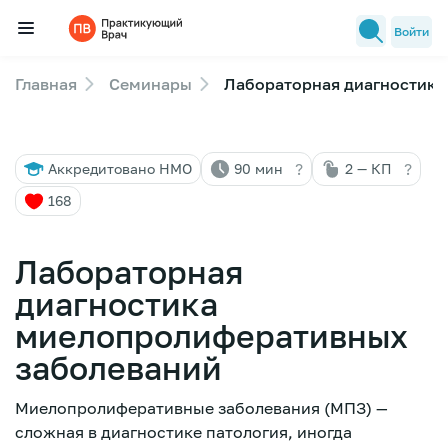
Войти
Главная
Семинары
Лабораторная диагностика
Семинары
Новости медицины
?
?
Аккредитовано НМО
90 мин
2 — КП
Лекторы
168
FAQ
Лабораторная
диагностика
миелопролиферативных
заболеваний
Миелопролиферативные заболевания (МПЗ) —
сложная в диагностике патология, иногда