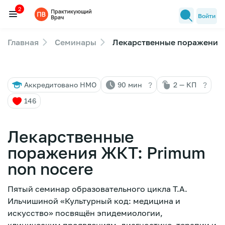
2
Войти
Главная
Семинары
Лекарственные поражения 
Семинары
2
Новости медицины
?
?
Аккредитовано НМО
90 мин
2 — КП
Лекторы
146
FAQ
Лекарственные
поражения ЖКТ: Primum
non nocere
Пятый семинар образовательного цикла Т.А.
Ильчишиной «Культурный код: медицина и
искусство» посвящён эпидемиологии,