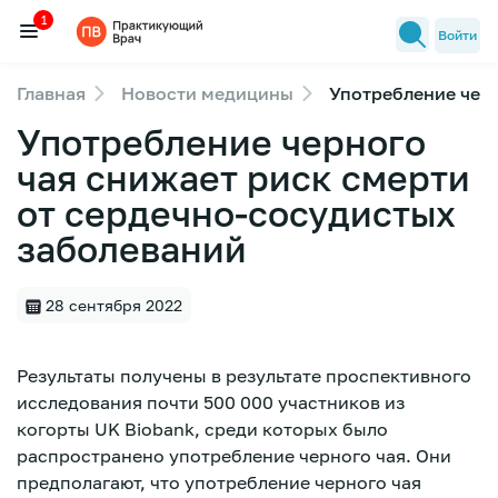
1
Войти
Главная
Новости медицины
Употребление черн
Семинары
Употребление черного
1
Новости медицины
чая снижает риск смерти
Лекторы
от сердечно-сосудистых
FAQ
заболеваний
28 сентября 2022
Результаты получены в результате проспективного
исследования почти 500 000 участников из
когорты UK Biobank, среди которых было
распространено употребление черного чая. Они
предполагают, что употребление черного чая