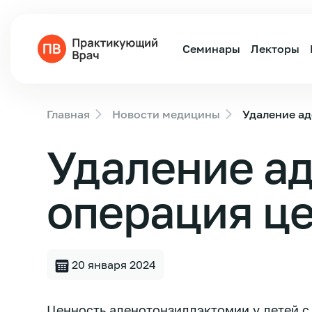
Семинары
Лекторы
Главная
Новости медицины
Удаление ад
Удаление ад
операция ц
20 января 2024
Ценность аденотонзиллэктомии у детей с