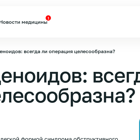
1
Новости медицины
еноидов: всегда ли операция целесообразна?
еноидов: всег
елесообразна?
 легкой формой синдрома обструктивного