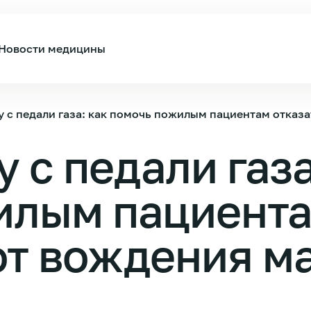
Новости медицины
у с педали газа: как помочь пожилым пациентам отказ
 с педали газа
илым пациент
 от вождения 