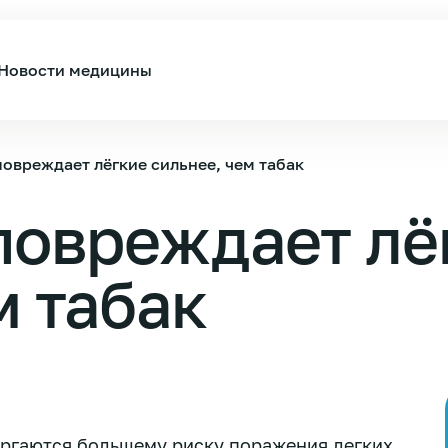
Новости медицины
овреждает лёгкие сильнее, чем табак
повреждает лё
м табак
ргаются большему риску поражения легких,