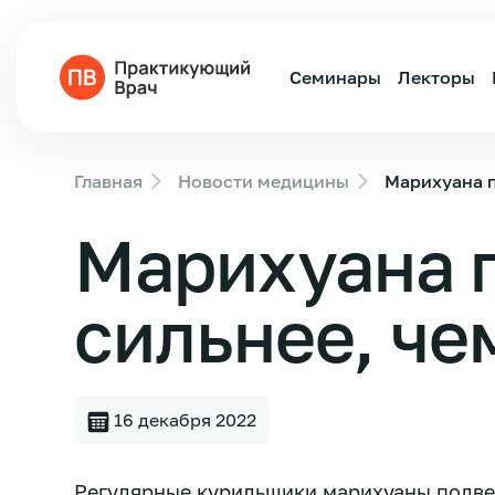
Семинары
Лекторы
Главная
Новости медицины
Марихуана п
Марихуана 
сильнее, че
16 декабря 2022
Регулярные курильщики марихуаны подве